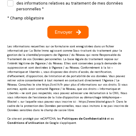
des informations relatives au traitement de mes données
personnelles *
* Champ obligatoire
Envoyer
Les informations recueillies sur ce formulaire sont enregistrées dans un fichier
informatisé par La Boite Immo agissant comme Sous-traitant du traitement pour la
gestion de la clientèle/prospects de l'Agence / du Réseau qui reste Responsable du
Traitement de vos Données personnelles. La base légale du traitement repose sur
l'intérêt légitime de l'Agence / du Réseau. Elles sont conservées jusqu'à demande de
suppression et sont destinées à l'Agence / au Réseau. Conformément à la loi «
informatique et libertés », vous disposez des droits d’accès, de rectification,
d’effacement, d’opposition, de limitation et de portabilité de vos données. Vous pouvez
retirer votre consentement à tout moment en contactant directement l’Agence / Le
Réseau. Consultez le site
https://cnil.fr/fr
pour plus d’informations sur vos droits. Si vous
estimez, après avoir contacté l'Agence / le Réseau, que vos droits « Informatique et
Libertés » ne sont pas respectés, vous pouvez adresser une réclamation à la CNIL. Nous
vous informons de l’existence de la liste d'opposition au démarchage téléphonique «
Bloctel », sur laquelle vous pouvez vous inscrire ici :
https://www.bloctel.gouv.fr
. Dans le
cadre de la protection des Données personnelles, nous vous invitons à ne pas inscrire de
Données sensibles dans le champ de saisie libre.
Ce site est protégé par reCAPTCHA, les
Politiques de Confidentialité
et es
Conditions d'utilisation
de Google s'appliquent.