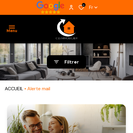
0
Fr
Menu
ACCUEIL
Filtrer
VENTES
BIENS
ACCUEIL
Alerte mail
VENDUS
ESTIMATION
ALERTE
E-MAIL