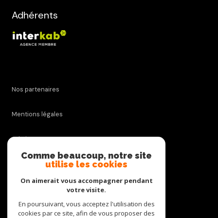
Adhérents
Nos partenaires
Mentions légales
Admin
Comme beaucoup, notre site
utilise les cookies
Nos honoraires
On aimerait vous accompagner pendant
Politique RGPD
votre visite.
En poursuivant, vous acceptez l'utilisation des
cookies par ce site, afin de vous proposer des
Cookies