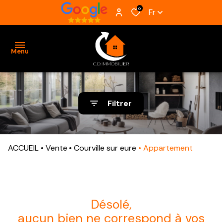
0
Fr
Menu
ACCUEIL
Filtrer
VENTES
BIENS
ACCUEIL
Vente
Courville sur eure
Appartement
VENDUS
ESTIMATION
ALERTE
désolé,
E-MAIL
aucun bien ne correspond à vos