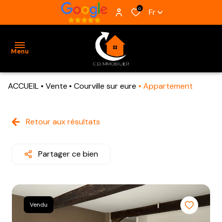
0
Fr
Menu
ACCUEIL
Vente
Courville sur eure
Appartement
ACCUEIL
VENTES
Retour aux résultats
BIENS
VENDUS
Partager ce bien
ESTIMATION
ALERTE
Vendu
E-MAIL