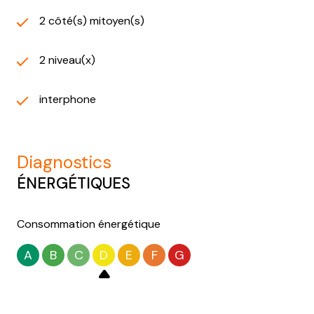
2 côté(s) mitoyen(s)
2 niveau(x)
interphone
diagnostics
ÉNERGÉTIQUES
Consommation énergétique
A
B
C
D
E
F
G