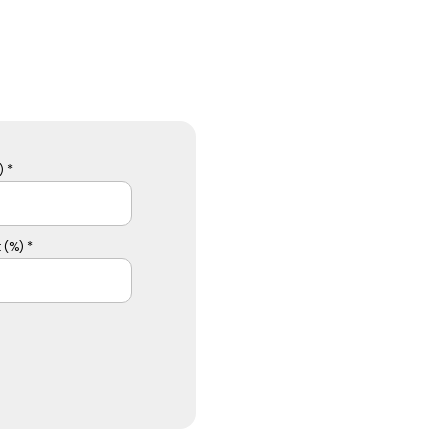
 *
 (%) *