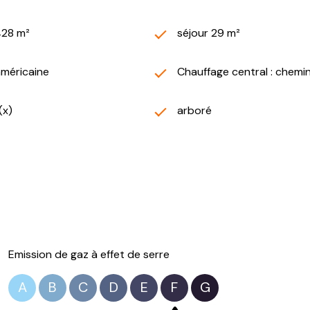
428 m²
séjour 29 m²
américaine
Chauffage central : chemi
(x)
arboré
Emission de gaz à effet de serre
A
B
C
D
E
F
G