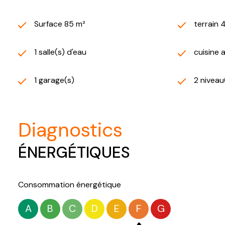
Surface 85 m²
terrain 
1 salle(s) d'eau
cuisine 
1 garage(s)
2 niveau
diagnostics
ÉNERGÉTIQUES
Consommation énergétique
A
B
C
D
E
F
G