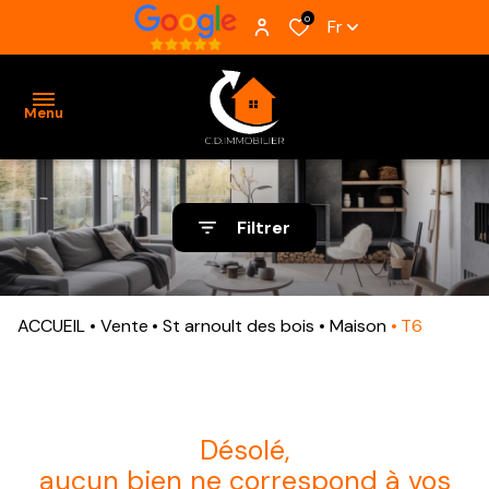
0
Fr
Menu
ACCUEIL
Filtrer
VENTES
BIENS
ACCUEIL
Vente
St arnoult des bois
Maison
T6
VENDUS
ESTIMATION
ALERTE
désolé,
E-MAIL
aucun bien ne correspond à vos