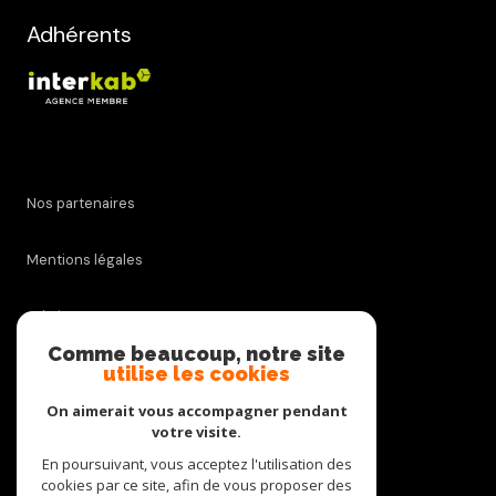
Adhérents
Nos partenaires
Mentions légales
Admin
Comme beaucoup, notre site
utilise les cookies
Nos honoraires
On aimerait vous accompagner pendant
Politique RGPD
votre visite.
En poursuivant, vous acceptez l'utilisation des
cookies par ce site, afin de vous proposer des
Cookies