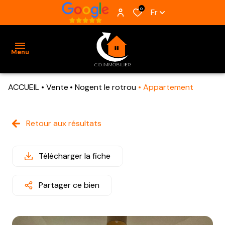
0
Fr
Menu
ACCUEIL
Vente
Nogent le rotrou
Appartement
ACCUEIL
VENTES
Retour aux résultats
BIENS
VENDUS
Télécharger la fiche
ESTIMATION
Partager ce bien
ALERTE
E-MAIL