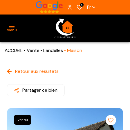
0
Fr
Menu
ACCUEIL
Vente
Landelles
Maison
ACCUEIL
VENTES
Retour aux résultats
BIENS
VENDUS
Partager ce bien
ESTIMATION
ALERTE
Vendu
E-MAIL