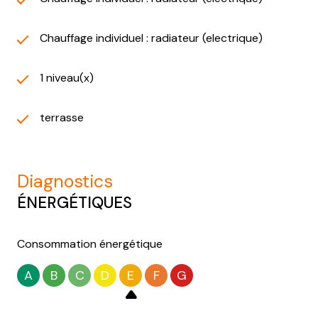
Chauffage individuel : radiateur (electrique)
1 niveau(x)
terrasse
diagnostics
ÉNERGÉTIQUES
Consommation énergétique
A
B
C
D
E
F
G