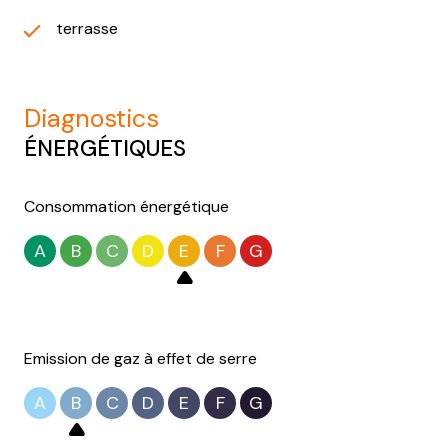
terrasse
diagnostics
ÉNERGÉTIQUES
Consommation énergétique
A
B
C
D
E
F
G
Emission de gaz à effet de serre
A
B
C
D
E
F
G