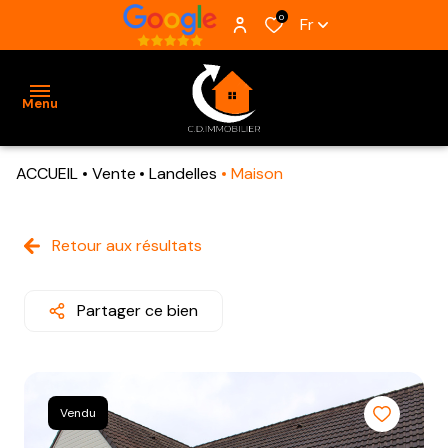
0
Fr
Menu
ACCUEIL
Vente
Landelles
Maison
ACCUEIL
VENTES
Retour aux résultats
BIENS
VENDUS
Partager ce bien
ESTIMATION
ALERTE
Vendu
E-MAIL