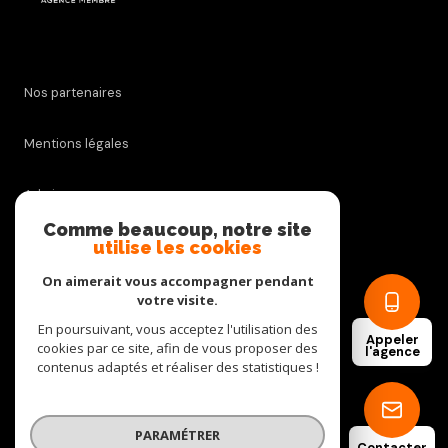
Nos partenaires
Mentions légales
Admin
Comme beaucoup, notre site
utilise les cookies
Nos honoraires
On aimerait vous accompagner pendant
Politique RGPD
votre visite.
En poursuivant, vous acceptez l'utilisation des
Appeler
cookies par ce site, afin de vous proposer des
Cookies
l'agence
contenus adaptés et réaliser des statistiques !
© 2026 | Tous droits réservés
PARAMÉTRER
Contacter