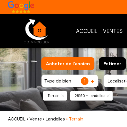
ACCUEIL
VENTES
Acheter
de l'ancien
Estimer
Type de bien
1
Localisat
De l'ancien
Terrain
28190 - Landelles
ACCUEIL
Vente
Landelles
Terrain