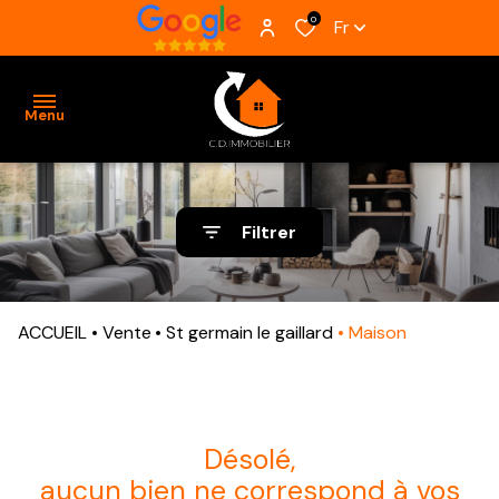
0
Fr
Menu
ACCUEIL
Filtrer
VENTES
BIENS
ACCUEIL
Vente
St germain le gaillard
Maison
VENDUS
ESTIMATION
ALERTE
désolé,
E-MAIL
aucun bien ne correspond à vos