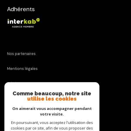
Adhérents
Nos partenaires
Mentions légales
Admin
Comme beaucoup, notre site
utilise les cookies
Nos honoraires
On aimerait vous accompagner pendant
Politique RGPD
votre visite.
En poursuivant, vous acceptez l'utilisation des
cookies par ce site, afin de vous proposer des
Cookies