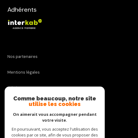
Adhérents
Nos partenaires
Mentions légales
Admin
Comme beaucoup, notre site
utilise les cookies
Nos honoraires
On aimerait vous accompagner pendant
Politique RGPD
votre visite.
En poursuivant, vous acceptez l'utilisation des
cookies par ce site, afin de vous proposer des
Cookies