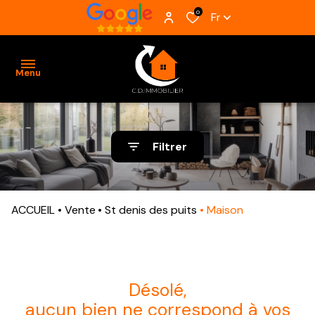
0
Fr
Menu
ACCUEIL
Filtrer
VENTES
BIENS
ACCUEIL
Vente
St denis des puits
Maison
VENDUS
ESTIMATION
ALERTE
désolé,
E-MAIL
aucun bien ne correspond à vos