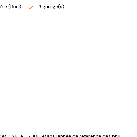
re (fioul)
3 garage(s)
t 3 210 € . 2000 étant l'année de référence des prix