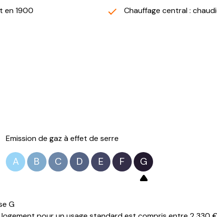
t en 1900
Chauffage central : chaudiè
Emission de gaz à effet de serre
A
B
C
D
E
F
G
se G
logement pour un usage standard est compris entre 2 330 € e