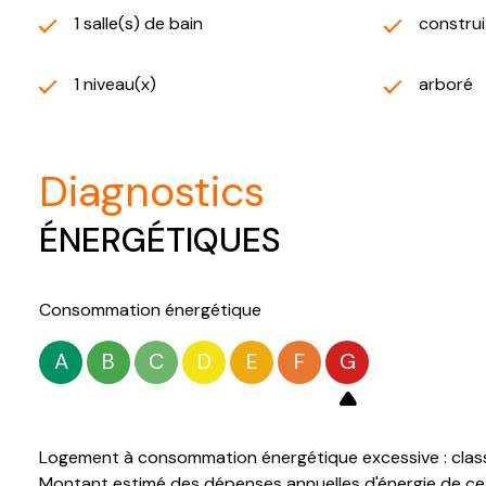
1 salle(s) de bain
construi
1 niveau(x)
arboré
diagnostics
ÉNERGÉTIQUES
Consommation énergétique
A
B
C
D
E
F
G
Logement à consommation énergétique excessive : clas
Montant estimé des dépenses annuelles d'énergie de ce 