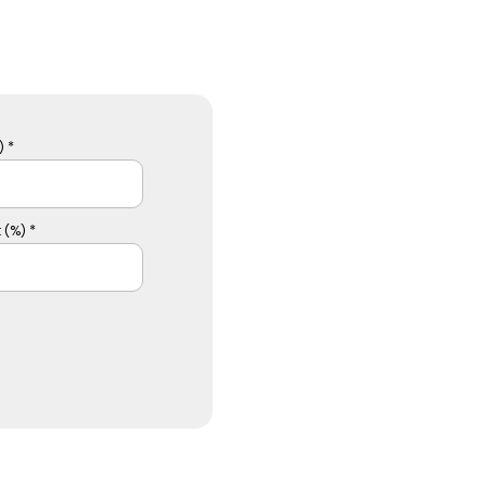
 *
 (%) *