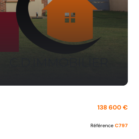
138 600 €
Référence
C797