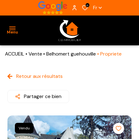
0
Fr
Menu
ACCUEIL
Vente
Belhomert guehouville
Propriete
ACCUEIL
VENTES
Retour aux résultats
BIENS
VENDUS
Partager ce bien
ESTIMATION
ALERTE
Vendu
E-MAIL