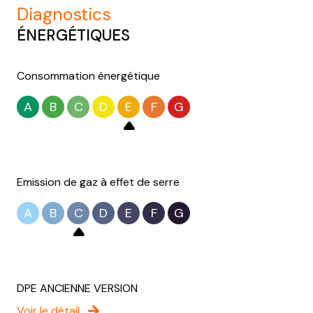
diagnostics
ÉNERGÉTIQUES
Consommation énergétique
A
B
C
D
E
F
G
Emission de gaz à effet de serre
A
B
C
D
E
F
G
DPE ANCIENNE VERSION
Voir le détail