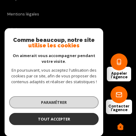
Mentions légales
Admin
Comme beaucoup, notre site
utilise les cookies
Nos honoraires
On aimerait vous accompagner pendant
Politique RGPD
votre visite.
En poursuivant, vous acceptez l'utilisation des
Appeler
cookies par ce site, afin de vous proposer des
Cookies
l'agence
contenus adaptés et réaliser des statistiques !
© 2026 | Tous droits réservés
PARAMÉTRER
Contacter
l'agence
Réalisé par
TOUT ACCEPTER
C.D. IMMOBILIER
Agence