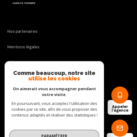
Nos partenaires
Mentions légales
Admin
Comme beaucoup, notre site
utilise les cookies
Nos honoraires
On aimerait vous accompagner pendant
Politique RGPD
votre visite.
En poursuivant, vous acceptez l'utilisation des
Appeler
cookies par ce site, afin de vous proposer des
Cookies
l'agence
contenus adaptés et réaliser des statistiques !
© 2026 | Tous droits réservés
PARAMÉTRER