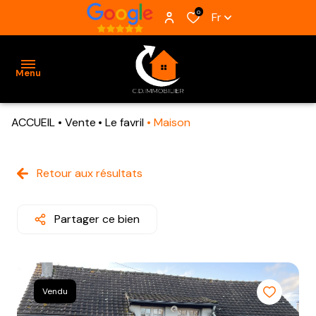
0
Fr
Menu
ACCUEIL
Vente
Le favril
Maison
ACCUEIL
VENTES
Retour aux résultats
BIENS
VENDUS
Partager ce bien
ESTIMATION
ALERTE
Vendu
E-MAIL