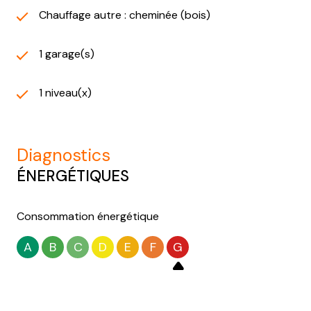
Chauffage autre : cheminée (bois)
1 garage(s)
1 niveau(x)
diagnostics
ÉNERGÉTIQUES
Consommation énergétique
A
B
C
D
E
F
G