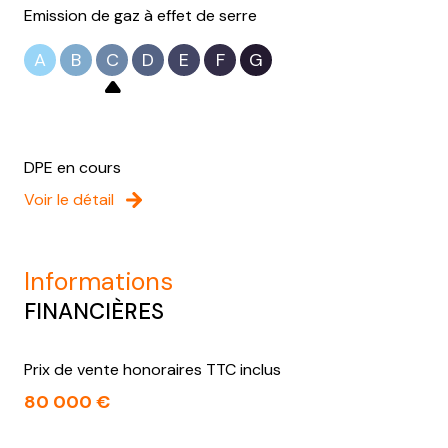
Emission de gaz à effet de serre
A
B
C
D
E
F
G
DPE en cours
Voir le détail
informations
FINANCIÈRES
Prix de vente honoraires TTC inclus
80 000 €