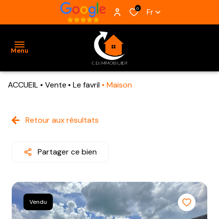
0
Fr
Menu
ACCUEIL
Vente
Le favril
Maison
ACCUEIL
VENTES
Retour aux résultats
BIENS
VENDUS
Partager ce bien
ESTIMATION
ALERTE
Vendu
E-MAIL