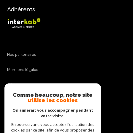
Adhérents
Nos partenaires
Mentions légales
Admin
Comme beaucoup, notre site
utilise les cookies
Nos honoraires
On aimerait vous accompagner pendant
Politique RGPD
votre visite.
En poursuivant, vous acceptez l'utilisation des
cookies par ce site, afin de vous proposer des
Cookies