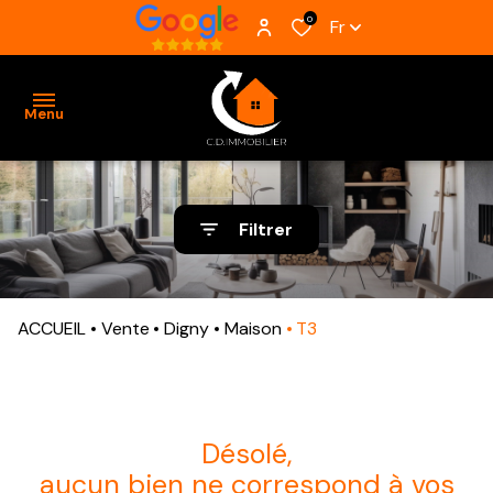
0
Fr
Menu
ACCUEIL
Filtrer
VENTES
BIENS
ACCUEIL
Vente
Digny
Maison
T3
VENDUS
ESTIMATION
ALERTE
désolé,
E-MAIL
aucun bien ne correspond à vos