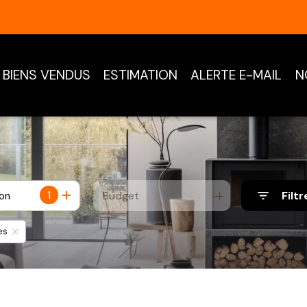
BIENS VENDUS
ESTIMATION
ALERTE E-MAIL
N
1
Budget
Filtr
ion
es