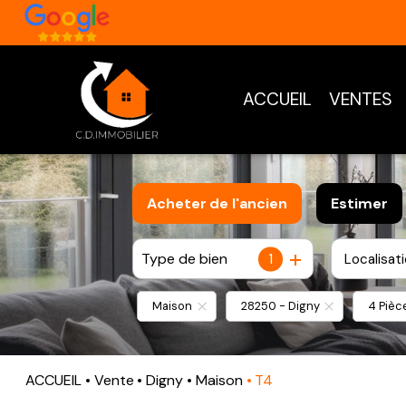
ACCUEIL
VENTES
Acheter
de l'ancien
Estimer
Type de bien
1
Localisat
De l'ancien
Maison
28250 - Digny
4 Pièc
ACCUEIL
Vente
Digny
Maison
T4