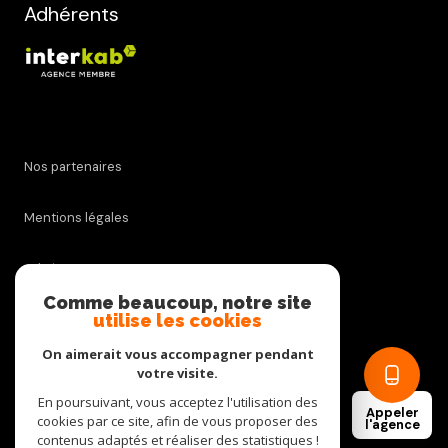
Adhérents
Nos partenaires
Mentions légales
Admin
Comme beaucoup, notre site
utilise les cookies
Nos honoraires
On aimerait vous accompagner pendant
Politique RGPD
votre visite.
En poursuivant, vous acceptez l'utilisation des
Appeler
cookies par ce site, afin de vous proposer des
Cookies
l'agence
contenus adaptés et réaliser des statistiques !