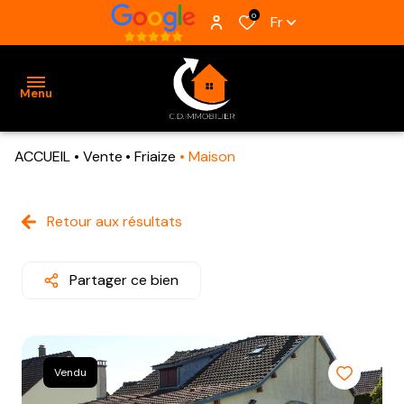
0
Fr
Menu
ACCUEIL
Vente
Friaize
Maison
ACCUEIL
VENTES
Retour aux résultats
BIENS
VENDUS
Partager ce bien
ESTIMATION
ALERTE
Vendu
E-MAIL