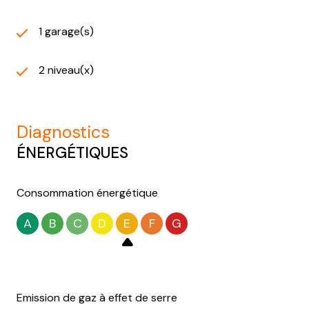
1 garage(s)
2 niveau(x)
diagnostics
ÉNERGÉTIQUES
Consommation énergétique
A
B
C
D
E
F
G
Emission de gaz à effet de serre