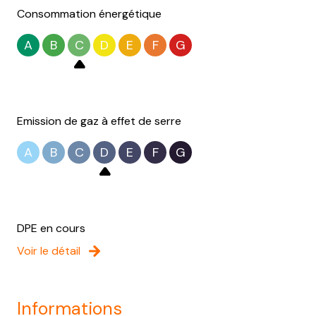
Consommation énergétique
A
B
C
D
E
F
G
Emission de gaz à effet de serre
A
B
C
D
E
F
G
DPE en cours
Voir le détail
informations