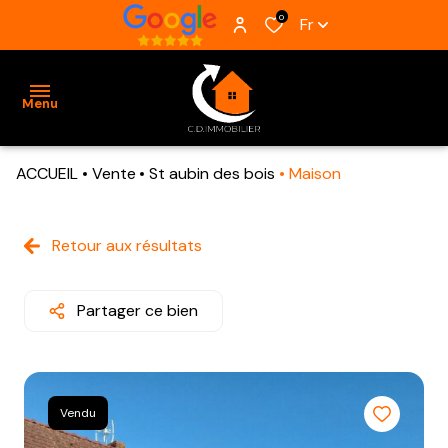
0
Fr
Menu
ACCUEIL
Vente
St aubin des bois
Maison
ACCUEIL
VENTES
Retour aux résultats
BIENS
VENDUS
Partager ce bien
ESTIMATION
ALERTE
Vendu
E-MAIL