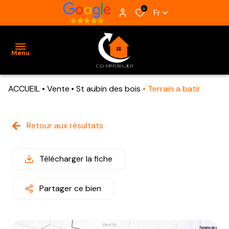
0
Fr
Menu
ACCUEIL
Vente
St aubin des bois
Terrain a batir
ACCUEIL
VENTES
Retour aux résultats
BIENS
VENDUS
Télécharger la fiche
ESTIMATION
Partager ce bien
ALERTE
E-MAIL