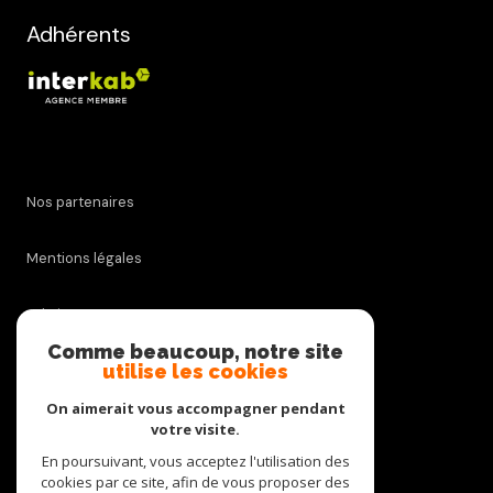
Adhérents
Nos partenaires
Mentions légales
Admin
Comme beaucoup, notre site
utilise les cookies
Nos honoraires
On aimerait vous accompagner pendant
Politique RGPD
votre visite.
En poursuivant, vous acceptez l'utilisation des
cookies par ce site, afin de vous proposer des
Cookies