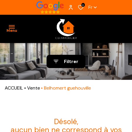
0
Fr
Menu
ACCUEIL
Filtrer
VENTES
BIENS
ACCUEIL
Vente
Belhomert guehouville
VENDUS
ESTIMATION
ALERTE
désolé,
E-MAIL
aucun bien ne correspond à vos