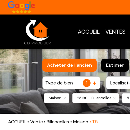
ACCUEIL
VENTES
Acheter
de l'ancien
Estimer
Type de bien
1
Localisat
De l'ancien
Maison
28190 - Billancelles
5
ACCUEIL
Vente
Billancelles
Maison
T5