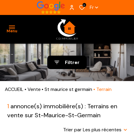
0
Fr
Menu
ACCUEIL
Filtrer
VENTES
BIENS
ACCUEIL
Vente
St maurice st germain
Terrain
VENDUS
ESTIMATION
1
annonce(s) immobilière(s) : Terrains en
vente sur St-Maurice-St-Germain
ALERTE
E-MAIL
Trier par Les plus récentes