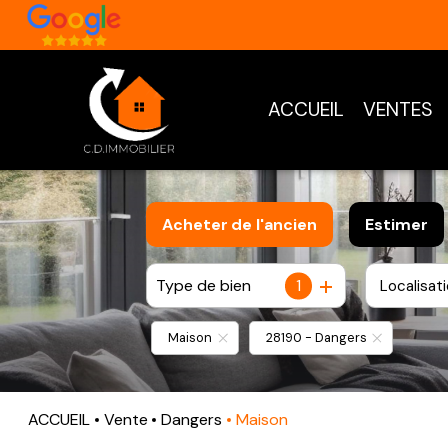
ACCUEIL
VENTES
Acheter
de l'ancien
Estimer
Type de bien
1
Localisat
De l'ancien
Maison
28190 - Dangers
ACCUEIL
Vente
Dangers
Maison