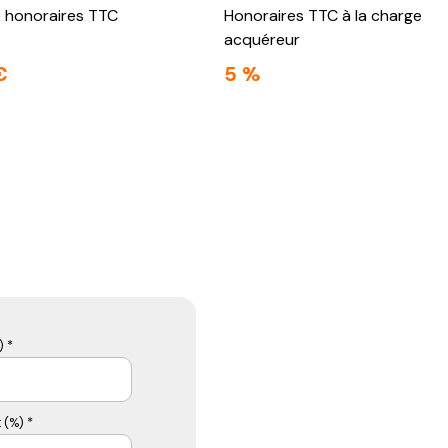
e honoraires TTC
Honoraires TTC à la charge
acquéreur
€
5 %
 *
 (%) *