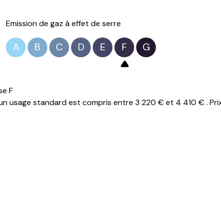
Emission de gaz à effet de serre
A
B
C
D
E
F
G
se F
n usage standard est compris entre 3 220 € et 4 410 € . Pri