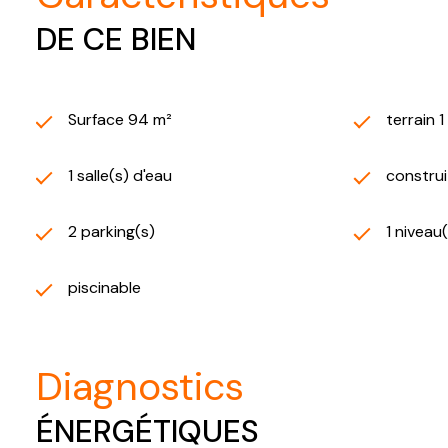
DE CE BIEN
Surface 94 m²
terrain 1
1 salle(s) d'eau
construi
2 parking(s)
1 niveau
piscinable
diagnostics
ÉNERGÉTIQUES