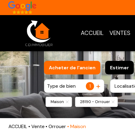
ACCUEIL
VENTES
Acheter
de l'ancien
Estimer
Type de bien
1
Localisat
De l'ancien
Maison
28190 - Orrouer
ACCUEIL
Vente
Orrouer
Maison