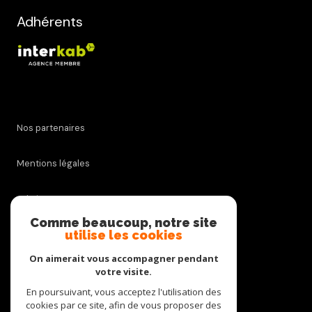
Adhérents
Nos partenaires
Mentions légales
Admin
Comme beaucoup, notre site
utilise les cookies
Nos honoraires
On aimerait vous accompagner pendant
Politique RGPD
votre visite.
En poursuivant, vous acceptez l'utilisation des
cookies par ce site, afin de vous proposer des
Cookies