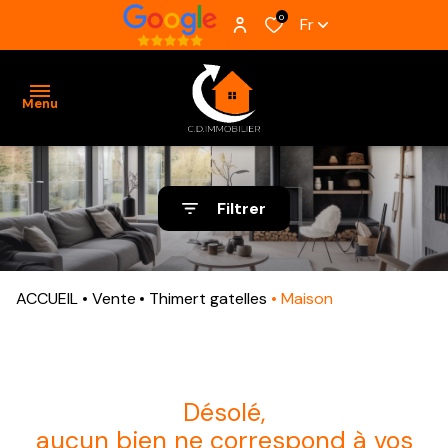
0
Fr
Menu
ACCUEIL
Filtrer
VENTES
BIENS
ACCUEIL
Vente
Thimert gatelles
Maison
VENDUS
ESTIMATION
ALERTE
désolé,
E-MAIL
aucun bien ne correspond à vos