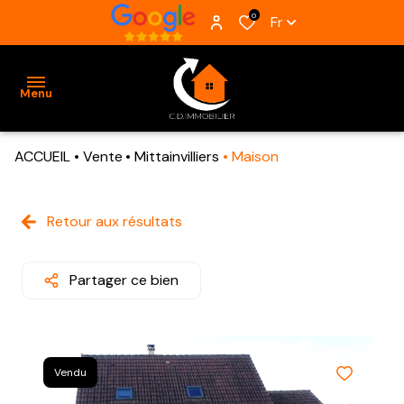
0
Fr
Menu
ACCUEIL
Vente
Mittainvilliers
Maison
ACCUEIL
VENTES
Retour aux résultats
BIENS
VENDUS
Partager ce bien
ESTIMATION
ALERTE
Vendu
E-MAIL