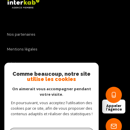
Nos partenaires
Mentions légales
Admin
Comme beaucoup, notre site
utilise les cookies
Nos honoraires
On aimerait vous accompagner pendant
Politique RGPD
votre visite.
En poursuivant, vous acceptez l'utilisation des
Appeler
cookies par ce site, afin de vous proposer des
Cookies
l'agence
contenus adaptés et réaliser des statistiques !
© 2026 | Tous droits réservés