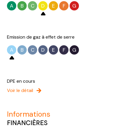
A
B
C
D
E
F
G
Emission de gaz à effet de serre
A
B
C
D
E
F
G
DPE en cours
Voir le détail
informations
FINANCIÈRES