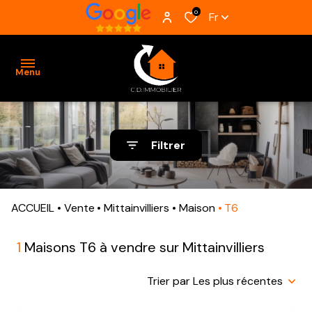
0
Fr
Menu
ACCUEIL
Filtrer
VENTES
BIENS
ACCUEIL
Vente
Mittainvilliers
Maison
T6
VENDUS
ESTIMATION
1
Maisons T6 à vendre sur Mittainvilliers
ALERTE
Trier par Les plus récentes
E-MAIL