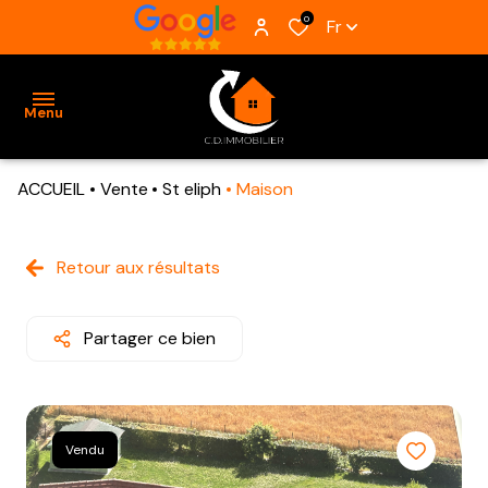
0
Fr
Menu
ACCUEIL
Vente
St eliph
Maison
ACCUEIL
VENTES
Retour aux résultats
BIENS
VENDUS
Partager ce bien
ESTIMATION
ALERTE
Vendu
E-MAIL