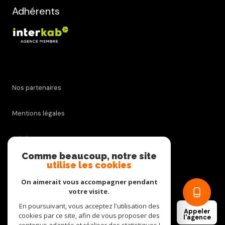
Adhérents
Nos partenaires
Mentions légales
Admin
Comme beaucoup, notre site
utilise les cookies
Nos honoraires
On aimerait vous accompagner pendant
Politique RGPD
votre visite.
En poursuivant, vous acceptez l'utilisation des
Appeler
cookies par ce site, afin de vous proposer des
Cookies
l'agence