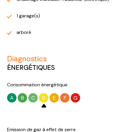
1 garage(s)
arboré
diagnostics
ÉNERGÉTIQUES
Consommation énergétique
A
B
C
D
E
F
G
Emission de gaz à effet de serre