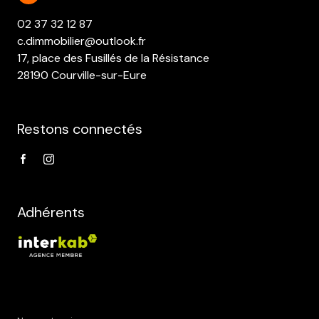
vous informons de l’existence de la liste d'opposition au démarchage téléphonique «
Bloctel », sur laquelle vous pouvez vous inscrire ici :
https://www.bloctel.gouv.fr
. Dans le
cadre de la protection des Données personnelles, nous vous invitons à ne pas inscrire de
Données sensibles dans le champ de saisie libre.
Ce site est protégé par reCAPTCHA, les
Politiques de Confidentialité
et es
Conditions d'utilisation
de Google s'appliquent.
C.D. IMMOBILIER
02 37 32 12 87
c.dimmobilier@outlook.fr
17, place des Fusillés de la Résistance
28190 Courville-sur-Eure