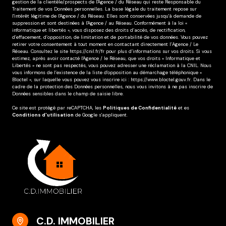
J'ai pris connaissance de la Politique de confidentialité et
des informations relatives au traitement de mes données
personnelles *
* Champs obligatoires
Envoyer
Les informations recueillies sur ce formulaire sont enregistrées dans un fichier
informatisé par La Boite Immo agissant comme Sous-traitant du traitement pour la
gestion de la clientèle/prospects de l'Agence / du Réseau qui reste Responsable du
Traitement de vos Données personnelles. La base légale du traitement repose sur
l'intérêt légitime de l'Agence / du Réseau. Elles sont conservées jusqu'à demande de
suppression et sont destinées à l'Agence / au Réseau. Conformément à la loi «
informatique et libertés », vous disposez des droits d’accès, de rectification,
d’effacement, d’opposition, de limitation et de portabilité de vos données. Vous pouvez
retirer votre consentement à tout moment en contactant directement l’Agence / Le
Réseau. Consultez le site
https://cnil.fr/fr
pour plus d’informations sur vos droits. Si vous
estimez, après avoir contacté l'Agence / le Réseau, que vos droits « Informatique et
Libertés » ne sont pas respectés, vous pouvez adresser une réclamation à la CNIL. Nous