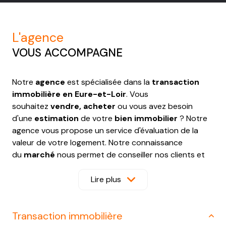
l'agence
VOUS ACCOMPAGNE
Notre
agence
est spécialisée dans la
transaction
immobilière en Eure-et-Loir
. Vous
souhaitez
vendre, acheter
ou vous avez besoin
d'une
estimation
de votre
bien immobilier
? Notre
agence vous propose un service d'évaluation de la
valeur de votre logement. Notre connaissance
du
marché
nous permet de conseiller nos clients et
de les renseigner sur le marché, l'offre la demande, les
démarches, etc.
Lire plus
Vous souhaitez acheter une propriété, une maison ou
Transaction immobilière
encore un
terrain constructible sur Courville sur