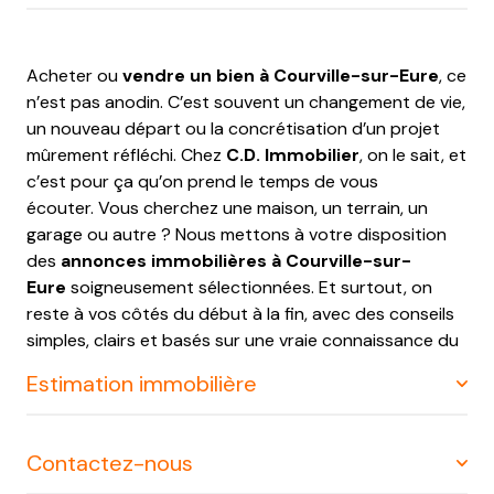
Eure ou ses environs
? Découvrez nos offres
d'appartements, maisons, propriétés ou encore de
parkings/garages en vente dans le département
Acheter ou
vendre un bien à Courville-sur-Eure
, ce
d'Eure-et-Loir. Contactez-nous, notre équipe vous
n’est pas anodin. C’est souvent un changement de vie,
accompagne et conseil dans vos démarches et
un nouveau départ ou la concrétisation d’un projet
projets.
mûrement réfléchi. Chez
C.D. Immobilier
, on le sait, et
Une expertise locale au service de
c’est pour ça qu’on prend le temps de vous
écouter. Vous cherchez une maison, un terrain, un
votre projet immobilier
garage ou autre ? Nous mettons à votre disposition
des
annonces immobilières à Courville-sur-
Eure
soigneusement sélectionnées. Et surtout, on
reste à vos côtés du début à la fin, avec des conseils
simples, clairs et basés sur une vraie connaissance du
terrain.
Estimation immobilière
Contactez-nous
Vous envisagez de vendre ? Une estimation précise de