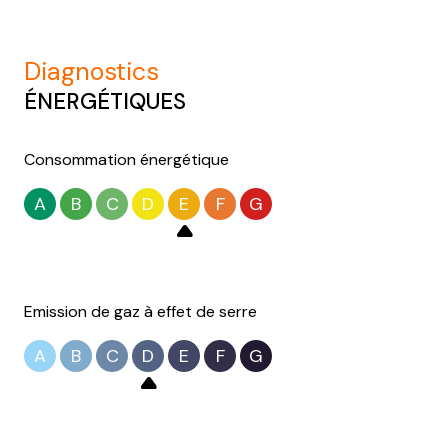
diagnostics
ÉNERGÉTIQUES
Consommation énergétique
A
B
C
D
E
F
G
Emission de gaz à effet de serre
A
B
C
D
E
F
G