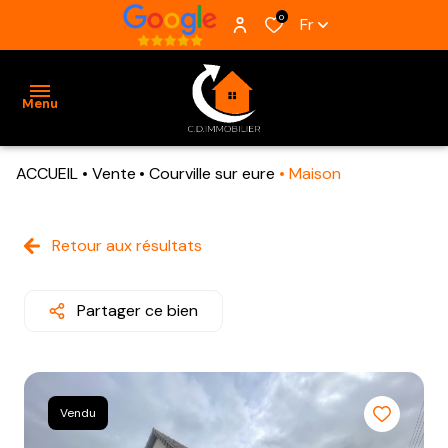
0
Fr
Menu
ACCUEIL
Vente
Courville sur eure
Maison
ACCUEIL
VENTES
Retour aux résultats
BIENS
VENDUS
Partager ce bien
ESTIMATION
ALERTE
Vendu
E-MAIL