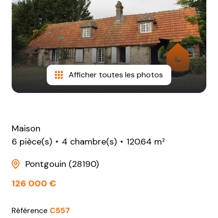
NOTRE
AGENCE
CONTACT
Afficher toutes les photos
Maison
6 pièce(s)
4 chambre(s)
120.64 m²
Pontgouin (28190)
126 000 €
Référence
C557