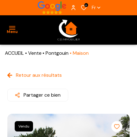
0
Fr
Menu
ACCUEIL
Vente
Pontgouin
Maison
ACCUEIL
VENTES
Retour aux résultats
BIENS
VENDUS
Partager ce bien
ESTIMATION
ALERTE
Vendu
E-MAIL