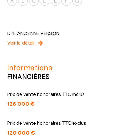
A
B
C
D
E
F
G
DPE ANCIENNE VERSION
Voir le détail
informations
FINANCIÈRES
Prix de vente honoraires TTC inclus
126 000 €
Prix de vente honoraires TTC exclus
120 000 €