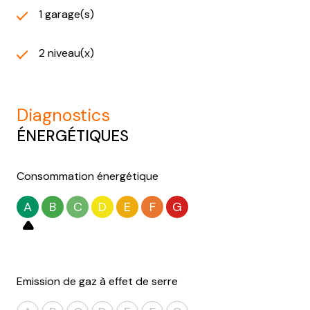
1 garage(s)
2 niveau(x)
diagnostics
ÉNERGÉTIQUES
Consommation énergétique
A
B
C
D
E
F
G
Emission de gaz à effet de serre