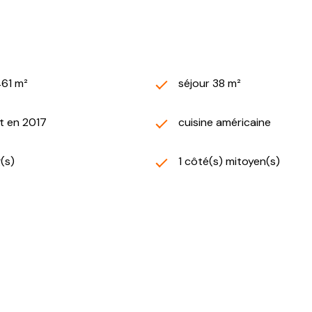
461 m²
séjour 38 m²
t en 2017
cuisine américaine
g(s)
1 côté(s) mitoyen(s)