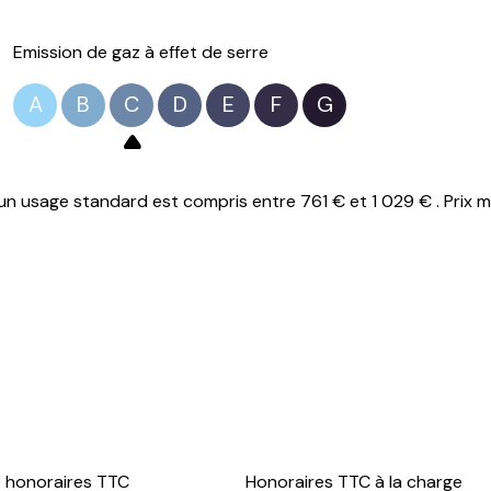
Emission de gaz à effet de serre
A
B
C
D
E
F
G
n usage standard est compris entre 761 € et 1 029 € . Prix m
e honoraires TTC
Honoraires TTC à la charge