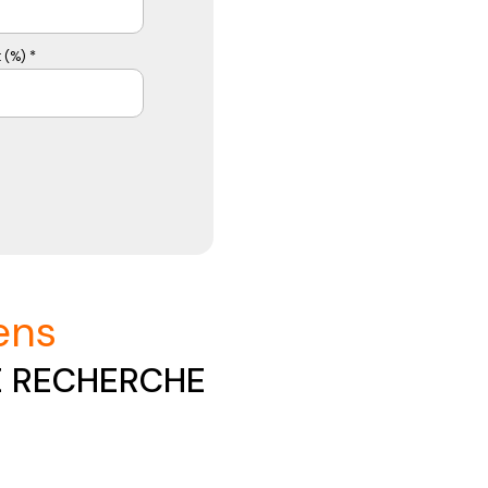
 (%) *
iens
E RECHERCHE