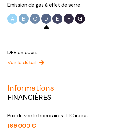
Emission de gaz à effet de serre
A
B
C
D
E
F
G
DPE en cours
Voir le détail
informations
FINANCIÈRES
Prix de vente honoraires TTC inclus
189 000 €