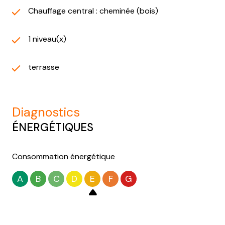
Chauffage central : cheminée (bois)
1 niveau(x)
terrasse
diagnostics
ÉNERGÉTIQUES
Consommation énergétique
A
B
C
D
E
F
G