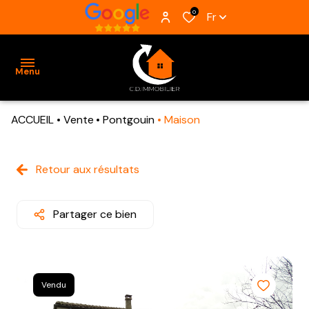
0
Fr
Menu
ACCUEIL
Vente
Pontgouin
Maison
ACCUEIL
VENTES
Retour aux résultats
BIENS
VENDUS
Partager ce bien
ESTIMATION
ALERTE
Vendu
E-MAIL