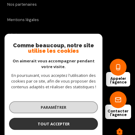
Nos partenaires
Mentions légales
Admin
Comme beaucoup, notre site
utilise les cookies
Nos honoraires
On aimerait vous accompagner pendant
Politique RGPD
votre visite.
En poursuivant, vous acceptez l'utilisation des
Appeler
cookies par ce site, afin de vous proposer des
Cookies
l'agence
contenus adaptés et réaliser des statistiques !
© 2026 | Tous droits réservés
PARAMÉTRER
Contacter
l'agence
Réalisé par
TOUT ACCEPTER
C.D. IMMOBILIER