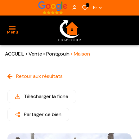
0
Fr
Menu
ACCUEIL
Vente
Pontgouin
Maison
ACCUEIL
VENTES
Retour aux résultats
BIENS
VENDUS
Télécharger la fiche
ESTIMATION
Partager ce bien
ALERTE
E-MAIL