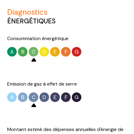
diagnostics
ÉNERGÉTIQUES
Consommation énergétique
A
B
C
D
E
F
G
Emission de gaz à effet de serre
A
B
C
D
E
F
G
Montant estimé des dépenses annuelles d'énergie de