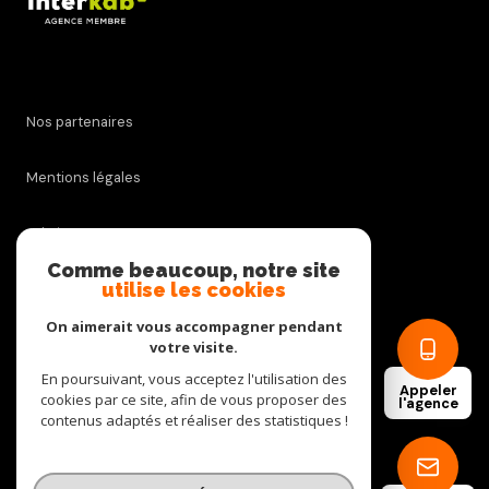
Nos partenaires
Mentions légales
Admin
Comme beaucoup, notre site
utilise les cookies
Nos honoraires
On aimerait vous accompagner pendant
Politique RGPD
votre visite.
En poursuivant, vous acceptez l'utilisation des
Appeler
cookies par ce site, afin de vous proposer des
Cookies
l'agence
contenus adaptés et réaliser des statistiques !
© 2026 | Tous droits réservés