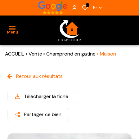
0
Fr
Menu
ACCUEIL
Vente
Champrond en gatine
Maison
ACCUEIL
VENTES
Retour aux résultats
BIENS
VENDUS
Télécharger la fiche
ESTIMATION
Partager ce bien
ALERTE
E-MAIL