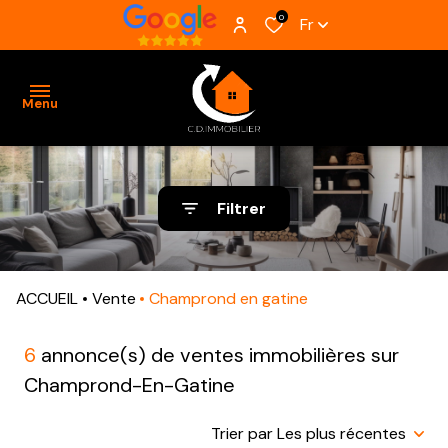
0
Fr
Menu
ACCUEIL
Filtrer
VENTES
BIENS
ACCUEIL
Vente
Champrond en gatine
VENDUS
ESTIMATION
6
annonce(s) de ventes immobilières sur
Champrond-En-Gatine
ALERTE
E-MAIL
Trier par Les plus récentes