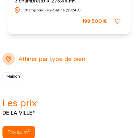
3 chambre(s)
273.44 m²
Champrond-en-Gâtine (28240)
199 500 €
Affiner par type de bien
Maison
les prix
DE LA VILLE*
2
Prix au m