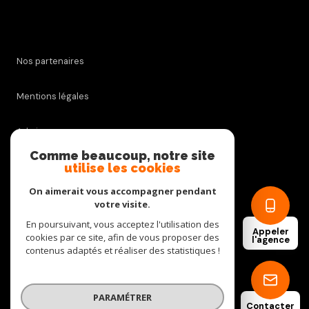
Nos partenaires
Mentions légales
Admin
Comme beaucoup, notre site
utilise les cookies
Nos honoraires
On aimerait vous accompagner pendant
Politique RGPD
votre visite.
En poursuivant, vous acceptez l'utilisation des
Appeler
cookies par ce site, afin de vous proposer des
Cookies
l'agence
contenus adaptés et réaliser des statistiques !
© 2026 | Tous droits réservés
PARAMÉTRER
Contacter