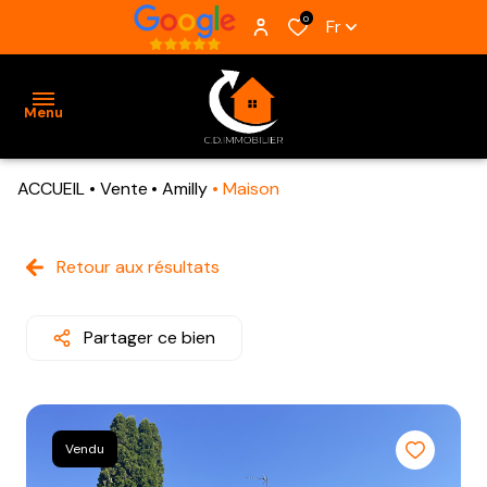
0
Fr
Menu
ACCUEIL
Vente
Amilly
Maison
ACCUEIL
VENTES
Retour aux résultats
BIENS
VENDUS
Partager ce bien
ESTIMATION
ALERTE
Vendu
E-MAIL