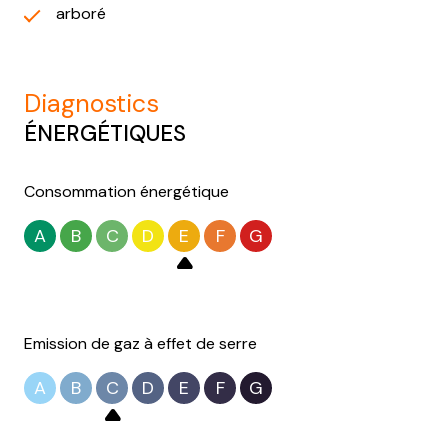
arboré
diagnostics
ÉNERGÉTIQUES
Consommation énergétique
A
B
C
D
E
F
G
Emission de gaz à effet de serre
A
B
C
D
E
F
G