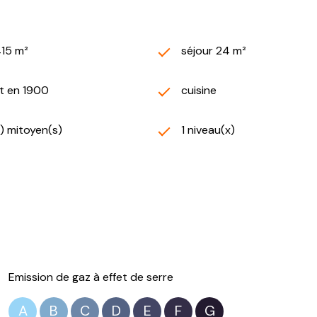
415 m²
séjour 24 m²
t en 1900
cuisine
) mitoyen(s)
1 niveau(x)
Emission de gaz à effet de serre
A
B
C
D
E
F
G