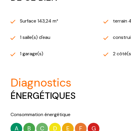
Surface 143,24 m²
terrain 
1 salle(s) d'eau
construi
1 garage(s)
2 côté(s
diagnostics
ÉNERGÉTIQUES
Consommation énergétique
A
B
C
D
E
F
G