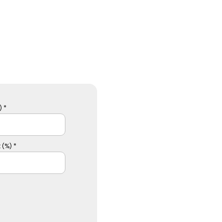
 *
 (%) *