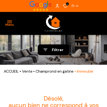
0
Fr
Menu
ACCUEIL
Filtrer
VENTES
BIENS
ACCUEIL
Vente
Champrond en gatine
Immeuble
VENDUS
ESTIMATION
ALERTE
désolé,
E-MAIL
aucun bien ne correspond à vos