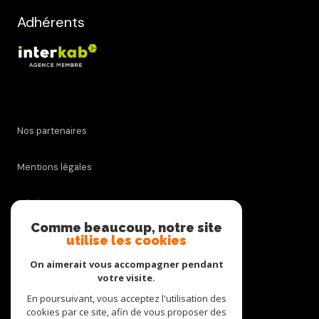
Adhérents
Nos partenaires
Mentions légales
Admin
Comme beaucoup, notre site
utilise les cookies
Nos honoraires
On aimerait vous accompagner pendant
Politique RGPD
votre visite.
En poursuivant, vous acceptez l'utilisation des
cookies par ce site, afin de vous proposer des
Cookies