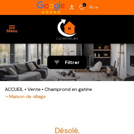
0
Fr
Menu
ACCUEIL
Filtrer
VENTES
BIENS
ACCUEIL
Vente
Champrond en gatine
VENDUS
Maison de village
ESTIMATION
ALERTE
E-MAIL
désolé,