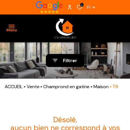
0
Fr
Menu
ACCUEIL
Filtrer
VENTES
BIENS
ACCUEIL
Vente
Champrond en gatine
Maison
T9
VENDUS
ESTIMATION
ALERTE
désolé,
E-MAIL
aucun bien ne correspond à vos