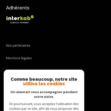
Adhérents
Nos partenaires
Mentions légales
Admin
Comme beaucoup, notre site
utilise les cookies
Nos honoraires
On aimerait vous accompagner pendant
Politique RGPD
votre visite.
En poursuivant, vous acceptez l'utilisation des
cookies par ce site, afin de vous proposer des
Cookies