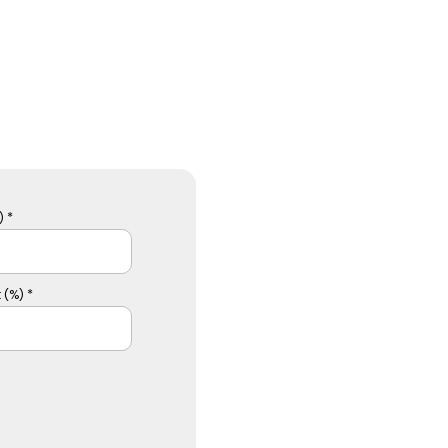
 *
 (%) *