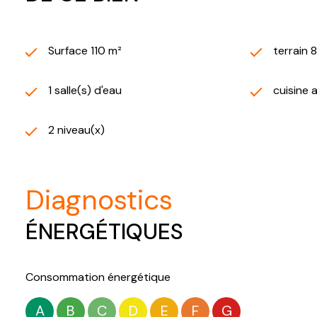
Surface 110 m²
terrain 
1 salle(s) d'eau
cuisine 
2 niveau(x)
diagnostics
ÉNERGÉTIQUES
Consommation énergétique
A
B
C
D
E
F
G