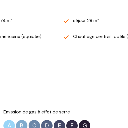
874 m²
séjour 28 m²
américaine (équipée)
Chauffage central : poêle 
Emission de gaz à effet de serre
A
B
C
D
E
F
G