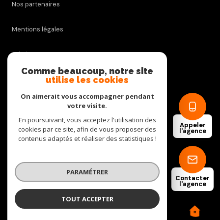
Nos partenaires
Mentions légales
Admin
Comme beaucoup, notre site
utilise les cookies
Nos honoraires
On aimerait vous accompagner pendant
Politique RGPD
votre visite.
En poursuivant, vous acceptez l'utilisation des
Appeler
cookies par ce site, afin de vous proposer des
Cookies
l'agence
contenus adaptés et réaliser des statistiques !
© 2026 | Tous droits réservés
PARAMÉTRER
Contacter
l'agence
Réalisé par
TOUT ACCEPTER
C.D. IMMOBILIER
Agence