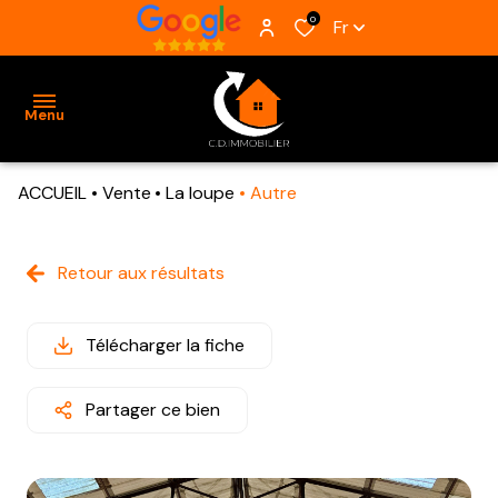
0
Fr
Menu
ACCUEIL
Vente
La loupe
Autre
ACCUEIL
VENTES
Retour aux résultats
BIENS
VENDUS
Télécharger la fiche
ESTIMATION
Partager ce bien
ALERTE
E-MAIL