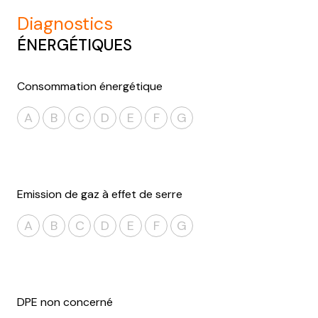
diagnostics
ÉNERGÉTIQUES
Consommation énergétique
A
B
C
D
E
F
G
Emission de gaz à effet de serre
A
B
C
D
E
F
G
DPE non concerné