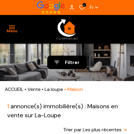
0
Fr
Menu
ACCUEIL
Filtrer
VENTES
BIENS
ACCUEIL
Vente
La loupe
Maison
VENDUS
ESTIMATION
1
annonce(s) immobilière(s) : Maisons en
vente sur La-Loupe
ALERTE
E-MAIL
Trier par Les plus récentes