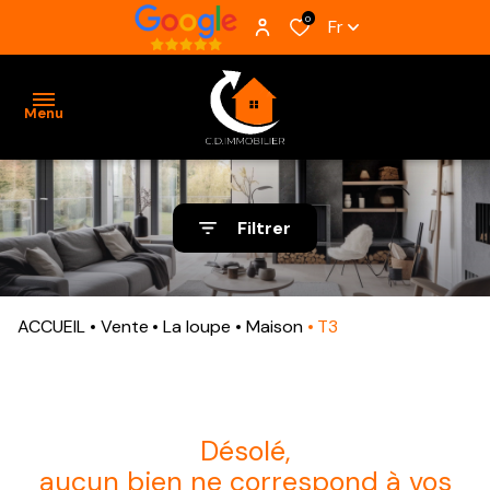
0
Fr
Menu
ACCUEIL
Filtrer
VENTES
BIENS
ACCUEIL
Vente
La loupe
Maison
T3
VENDUS
ESTIMATION
ALERTE
désolé,
E-MAIL
aucun bien ne correspond à vos