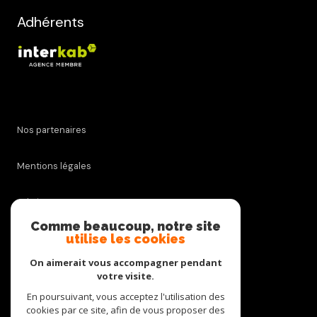
Adhérents
Nos partenaires
Mentions légales
Admin
Comme beaucoup, notre site
utilise les cookies
Nos honoraires
On aimerait vous accompagner pendant
Politique RGPD
votre visite.
En poursuivant, vous acceptez l'utilisation des
cookies par ce site, afin de vous proposer des
Cookies