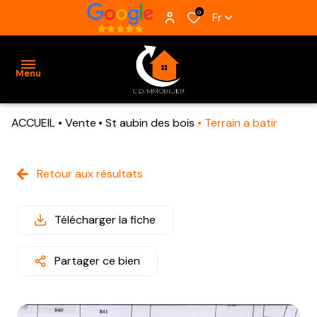
0
Fr
Menu
ACCUEIL
Vente
St aubin des bois
Terrain a batir
ACCUEIL
VENTES
Retour aux résultats
BIENS
VENDUS
Télécharger la fiche
ESTIMATION
Partager ce bien
ALERTE
E-MAIL