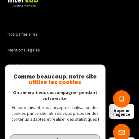
Nos partenaires
Mentions légales
Admin
Comme beaucoup, notre site
utilise les cookies
Nos honoraires
On aimerait vous accompagner pendant
Politique RGPD
votre visite.
En poursuivant, vous acceptez l'utilisation des
Appeler
cookies par ce site, afin de vous proposer des
Cookies
l'agence
contenus adaptés et réaliser des statistiques !
© 2026 | Tous droits réservés