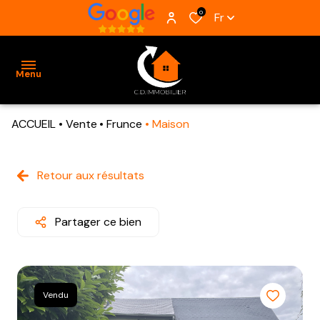
0
Fr
Menu
ACCUEIL
Vente
Frunce
Maison
ACCUEIL
VENTES
Retour aux résultats
BIENS
VENDUS
Partager ce bien
ESTIMATION
ALERTE
Vendu
E-MAIL