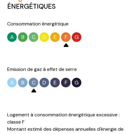
ÉNERGÉTIQUES
Consommation énergétique
A
B
C
D
E
F
G
Emission de gaz à effet de serre
A
B
C
D
E
F
G
Logement à consommation énergétique excessive :
classe F
Montant estimé des dépenses annuelles d'énergie de