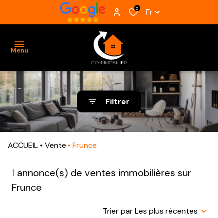
0
Fr
Menu
ACCUEIL
Filtrer
VENTES
BIENS
ACCUEIL
Vente
Frunce
VENDUS
ESTIMATION
1
annonce(s) de ventes immobilières sur
Frunce
ALERTE
E-MAIL
Trier par Les plus récentes